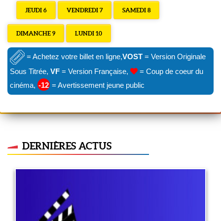
JEUDI 6
VENDREDI 7
SAMEDI 8
DIMANCHE 9
LUNDI 10
= Achetez votre billet en ligne,
VOST
= Version Originale
Sous Titrée,
VF
= Version Française,
= Coup de coeur du
cinéma,
-12
= Avertissement jeune public
DERNIÈRES ACTUS
A quel âge ?
29 juin 2022