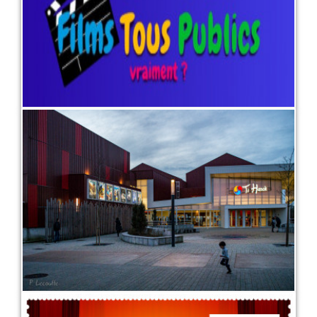
LIRE PLUS
Présentation du ciné en quelques
mots, et quelques images...
1 juin 2022
LIRE PLUS
Vente A Distance (VAD)