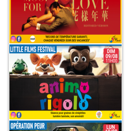
LIRE PLUS
Little films festival : Animo
rigolo
9 août 2026
LIRE PLUS
Opération peur : "It follows"