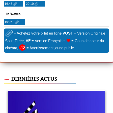
16:45
20:10
In Waves
19:05 -
= Achetez votre billet en ligne,
VOST
= Version Originale
Sous Titrée,
VF
= Version Française,
= Coup de coeur du
cinéma,
-12
= Avertissement jeune public
DERNIÈRES ACTUS
A quel âge ?
29 juin 2022