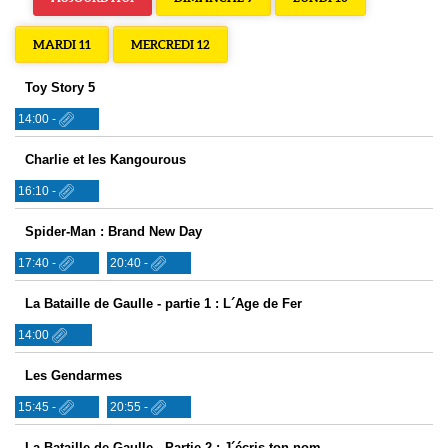
MARDI 11
MERCREDI 12
Toy Story 5
14:00 -
Charlie et les Kangourous
16:10 -
Spider-Man : Brand New Day
17:40 -
20:40 -
La Bataille de Gaulle - partie 1 : L´Age de Fer
14:00
Les Gendarmes
15:45 -
20:55 -
La Bataille de Gaulle - Partie 2 : J´écris ton nom