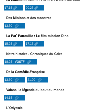
17:15
20:25
Des Minions et des monstres
13:50 -
La Pat´ Patrouille : Le film mission Dino
15:25
17:15
Notre histoire - Chroniques du Caire
18:25 -
VOSTF
-
De la Comédie-Française
13:50 -
21:00 -
Vaiana, la légende du bout du monde
14:15 -
L´Odyssée