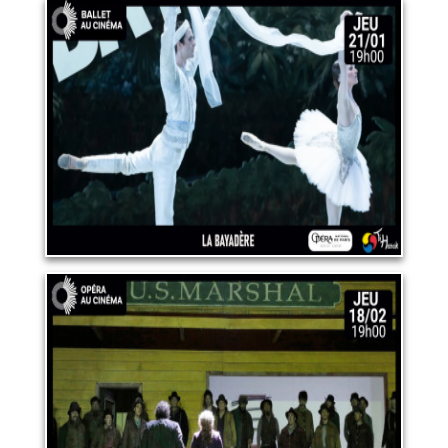
BALLET "LA BAYADÈRE"
21 janvier 2027
LIRE PLUS
OPERA "LA FANCIULLA DEL
WEST (La fille du Far-West)"
18 février 2027
LIRE PLUS