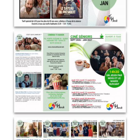
Programme complet ciné
seniors (recto)
12 janvier 2027
LIRE PLUS
Programme Ciné seniors
(verso)