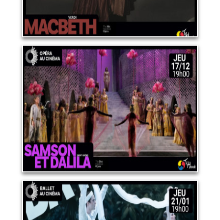
OPERA "SAMSON ET
DALILA"
17 décembre 2026
LIRE PLUS
BALLET "LA BAYADÈRE"
21 janvier 2027