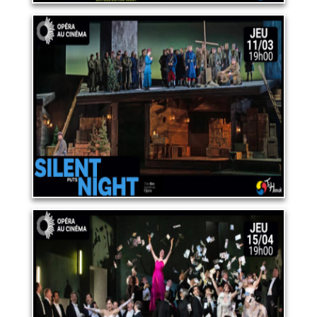
OPERA "SILENT NIGHT"
11 mars 2027
LIRE PLUS
OPERA "MANON"
15 avril 2027
LIRE PLUS