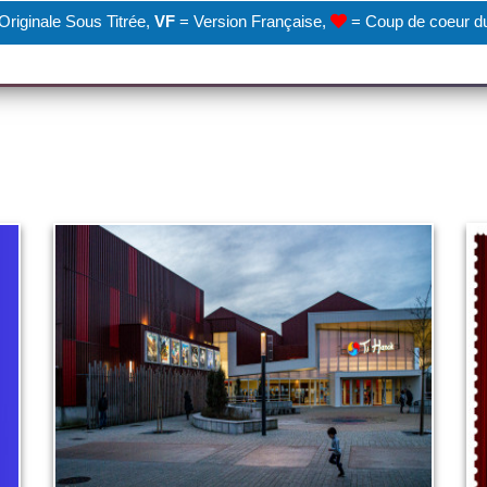
Originale Sous Titrée,
VF
= Version Française,
= Coup de coeur d
Présentation du ciné en
quelques mots, et quelques
images...
1 juin 2022
LIRE PLUS