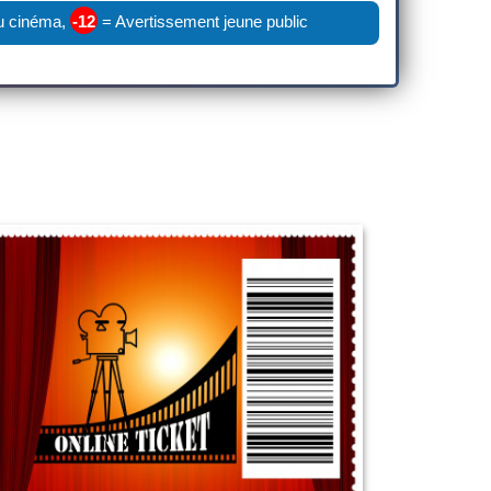
u cinéma,
-12
= Avertissement jeune public
Vente A Distance (VAD)
5 mai 2022
LIRE PLUS