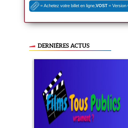
= Achetez votre billet en ligne,
VOST
= Version 
DERNIÈRES ACTUS
A quel âge ?
29 juin 2022
LIRE PLUS