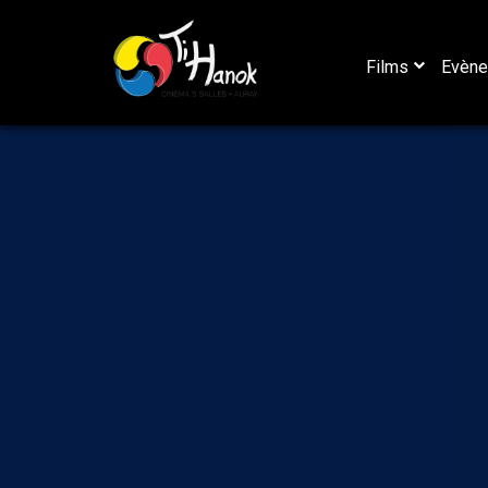
Films
Evèn