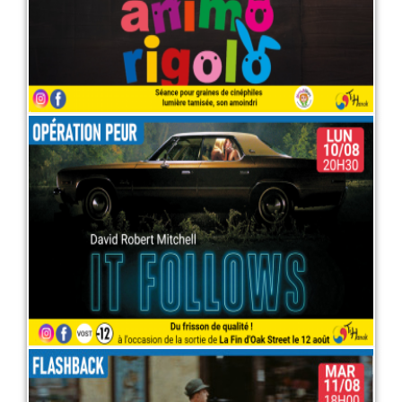
LIRE PLUS
Opération peur : "It follows"
10 août 2026
LIRE PLUS
RETROSPECTIVE JACQUES TATI
: MON ONCLE