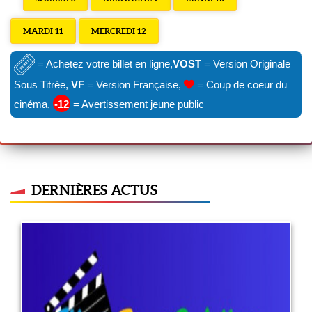
MARDI 11
MERCREDI 12
= Achetez votre billet en ligne,
VOST
= Version Originale
Sous Titrée,
VF
= Version Française,
= Coup de coeur du
cinéma,
-12
= Avertissement jeune public
DERNIÈRES ACTUS
A quel âge ?
29 juin 2022
LIRE PLUS