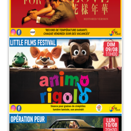
Little films festival : Animo
rigolo
9 août 2026
LIRE PLUS
Opération peur : "It follows"
10 août 2026