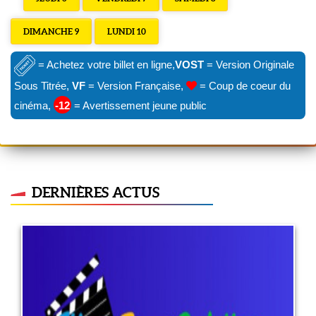
DIMANCHE 9
LUNDI 10
= Achetez votre billet en ligne,
VOST
= Version Originale
Sous Titrée,
VF
= Version Française,
= Coup de coeur du
cinéma,
-12
= Avertissement jeune public
DERNIÈRES ACTUS
A quel âge ?
29 juin 2022
LIRE PLUS